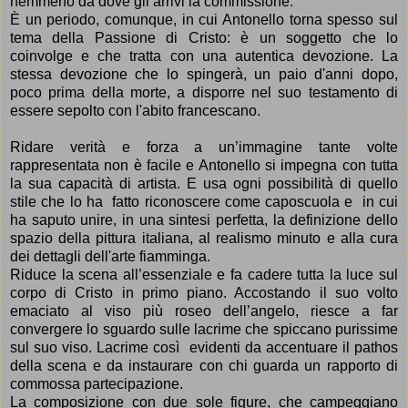
nemmeno
da dove gli arrivi la commissione.
È
un periodo, comunque, in cui Antonello torna spesso sul
tema della Passione di Cristo: è un soggetto che lo
coinvolge e che tratta con una autentica devozione. La
stessa devozione che lo spinger
à,
un paio d'anni dopo,
poco prima della morte, a disporre nel suo testamento di
essere sepolto con l'abito francescano.
Ridare verit
à
e forza a un
’
immagine tante volte
rappresentata non
è
facile e Antonello si impegna con tutta
la sua capacit
à
di artista. E usa ogni possibilit
à
di quello
stile che lo ha fatto riconoscere come caposcuola e in cui
ha saputo unire, in una sintesi perfetta, la definizione dello
spazio della pittura italiana, al realismo minuto e alla cura
dei dettagli dell'arte fiamminga.
Riduce la scena all
’
essenziale e fa cadere tutta la luce sul
corpo di Cristo in primo piano. Accostando il suo volto
emaciato al viso pi
ù
roseo dell
’
angelo, riesce a far
convergere lo sguardo sulle lacrime che spiccano purissime
sul suo viso. Lacrime cos
ì
evidenti da accentuare il pathos
della scena e da instaurare con chi guarda un rapporto di
commossa partecipazione.
La composizione con due sole figure, che campeggiano