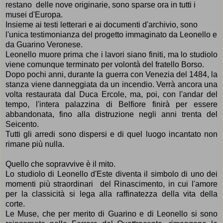
restano
delle nove originarie, sono
sparse ora in tutti i
musei d'Europa.
I
nsieme ai testi letterari e ai documenti d'archivio, sono
l'unica testimonianza del progetto immaginato da Leonello e
da Guarino Veronese.
Leonello muore prima che i lavori siano finiti, ma lo studiolo
viene comunque terminato per volontà del fratello Borso.
Dopo pochi anni
,
durante la guerra con Venezia del 1484,
la
stanza viene danneggiata da un incendio. Verrà ancora una
volta restaurata dal Duca Ercole,
ma, poi, con l'andar del
tempo, l'intera palazzina di Belfiore finirà per essere
abbandonata, fino alla distruzione negli anni trenta del
Seicento.
Tutti gli arredi sono dispersi e di quel luogo incantato non
rimane più nulla.
Quello che sopravvive è il mito.
Lo studiolo di Leonello d'Este diventa il simbolo di uno dei
momenti più straordinari del Rinascimento, in cui l'amore
per la classicità si lega alla raffinatezza della vita della
corte.
Le
Muse, che per merito di Guarino e di Leonello si sono