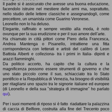
Il padre si è assicurato che avesse una buona educazione,
facendolo istruire nel mestiere delle armi ma, soprattutto,
nello studio delle lettere classiche e assegnandogli, come
precettore, un umanista come Guarino Veronese.
Leonello non lo ha deluso.
Elegante, raffinato e sempre vestito alla moda, è noto
ovunque per la sua erudizione e per il suo amore dell’arte.
Ha chiamato in città pittori come Piero della Francesca,
Andrea Mantenga o Pisanello, intrattiene una fitta
corrispondenza con letterati e artisti del calibro di Leon
Battista Alberti e colleziona- tra i primi in Italia- dipinti e
arazzi fiamminghi.
Da politico accorto, ha capito che la cultura e la
magnificenza possono essere strumenti di governo e che
uno stato piccolo come il suo, schiacciato tra lo Stato
pontificio e la Repubblica di Venezia, ha bisogno di visibilità
per ritagliarsi uno spazio tra le signorie italiane ed europee
(di Leonello e della sua "strategia di immagine" ho parlato
qui
).
Per i suoi momenti di riposo si è fatto riadattare la palazzina
di caccia di Belfiore, costruita alla fine del Trecento poco