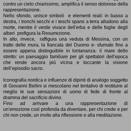
contro un cielo
chiarissimo,
amplifica il senso doloroso della
rappresentazione.
Nello sfondo, unisce simboli e elementi reali: in basso a
destra, i tronchi secchi e i teschi sparsi a terra alludono alla
morte, mentre il verde vivace dell'erba e delle foglie degli
alberi prefigura la Resurrezione.
In alto, invece, raffigura una veduta
di Messina, con un
tratto delle mura, la fiancata del Duomo e- sfumato fino a
essere appena distinguibile in lontananza- il mare dello
stretto: un paesaggio familiare per gli spettatori dell'epoca
che rende ancora pi
ù
vicina e toccante la visione
dell
’
episodio sacro.
Iconografia nordica e influenze di dipinti di analogo soggetto
di Giovanni Bellini si mescolano nel tentativo di restituire al
meglio le sue sensazioni di uomo di fede di fronte al
dramma del sacrificio divino.
Fino ad arrivare a una rappresentazione di
un'emozione
cos
ì
profonda da diventare, per chi crede e per
chi non crede, un invito alla riflessione e alla meditazione.