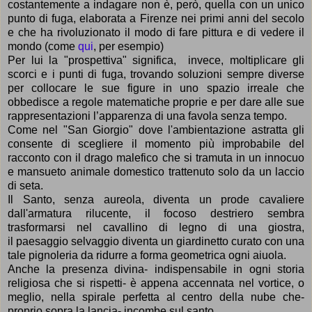
costantemente a indagare non è, però, quella con un unico
punto di fuga, elaborata a Firenze nei primi anni del secolo
e che ha rivoluzionato il modo di fare pittura e di vedere il
mondo (come
qui
, per esempio)
Per lui la "prospettiva" significa, invece, moltiplicare gli
scorci e i punti di fuga,
trovando soluzioni sempre diverse
per
collocare le sue figure in uno spazio irreale che
obbedisce a regole matematiche
proprie e per
dare alle sue
rappresentazioni l
’
apparenza di una favola senza tempo.
Come nel "San Giorgio" dove l'ambientazione astratta gli
consente di scegliere il momento pi
ù
improbabile del
racconto con il drago malefico che si tramuta in un innocuo
e mansueto animale domestico trattenuto solo da un laccio
di seta.
Il Santo, senza aureola, diventa un prode cavaliere
dall'armatura rilucente, il focoso destriero sembra
trasformarsi nel
cavallino di legno di una giostra,
il
paesaggio selvaggio diventa un giardinetto curato con una
tale pignoleria
da ridurre a forma geometrica ogni aiuola.
Anche la presenza divina- indispensabile in ogni storia
religiosa che si rispetti- è appena accennata nel vortice, o
meglio, nella spirale perfetta al centro della nube che-
proprio sopra la lancia- incombe sul santo.