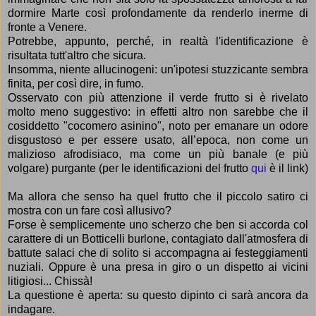
dormire Marte così profondamente da renderlo inerme di
fronte a Venere.
Potrebbe
, appunto, perché, in realtà l'identificazione è
risultata tutt'altro che sicura.
Insomma, n
iente allucinogeni: un'ipotesi stuzzicante sembra
finita, per così dire, in fumo.
Osservato con più attenzione il verde frutto si è rivelato
molto meno suggestivo: in effetti altro non sarebbe che il
cosiddetto "cocomero asinino", noto per emanare un odore
disgustoso e per essere usato, all’epoca, non come un
malizioso afrodisiaco, ma come un più banale (e più
volgare) purgante (per le identificazioni del frutto
qui
è il link)
Ma allora che senso ha quel frutto che il piccolo satiro ci
mostra con un fare così allusivo?
Forse è semplicemente uno scherzo che ben si accorda col
carattere di
un Botticelli burlone, contagiato dall'atmosfera di
battute salaci che di solito si accompagna ai festeggiamenti
nuziali. Oppure è
una presa in giro o un dispetto ai vicini
litigiosi... Chissà!
La questione è aperta: su questo dipinto ci sarà ancora da
indagare.