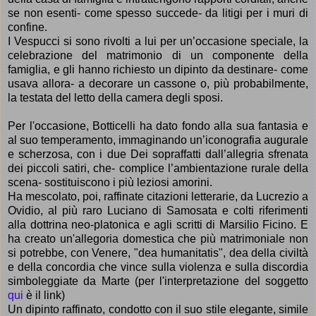
se non esenti- come spesso succede- da litigi per i muri di
confine.
I Vespucci si sono rivolti a lui per un’occasione speciale, la
celebrazione del matrimonio di un componente della
famiglia, e gli hanno richiesto un dipinto da destinare- come
usava allora- a decorare un cassone o, più probabilmente,
la testata del letto della camera degli sposi.
Per l'occasione, Botticelli ha dato fondo alla sua fantasia e
al suo temperamento, immaginando un’iconografia augurale
e scherzosa, con i due Dei sopraffatti dall’allegria sfrenata
dei piccoli satiri, che- complice l’ambientazione rurale della
scena- sostituiscono i più leziosi amorini.
Ha mescolato, poi, raffinate citazioni letterarie, da Lucrezio a
Ovidio, al più raro Luciano di Samosata e colti riferimenti
alla dottrina neo-platonica e agli scritti di Marsilio Ficino. E
ha creato un'allegoria domestica che più matrimoniale non
si potrebbe, con Venere, "dea humanitatis", dea della civiltà
e della concordia che vince sulla violenza e sulla discordia
simboleggiate da Marte (per l'interpretazione del soggetto
qui
è il link)
Un dipinto raffinato, condotto con il suo stile elegante, simile