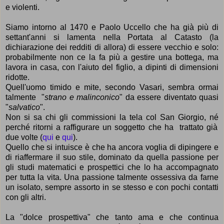
e violenti
.
Siamo intorno al 1470 e Paolo Uccello che ha già più di
settant'anni si lamenta
nella Portata al Catasto (la
dichiarazione dei redditi di allora) di essere vecchio e solo:
probabilmente
non ce la fa più a gestire
una bottega, ma
lavora in casa, con l'
aiuto del figlio, a dipinti di dimensioni
ridotte.
Quell'uomo timido e mite, secondo Vasari, sembra ormai
talmente
"
strano
e malinconico
" da essere diventato quasi
"
salvatico
".
Non si sa chi gli commissioni la tela col San Giorgio, n
é
perch
é
ritorni a raffigurare un soggetto che ha trattato gi
à
due volte (
qui
e
qui
).
Quello che si intuisce
è
che ha ancora voglia di dipingere e
di riaffermare il suo stile, dominato da quella passione per
gli studi matematici e prospettici che lo ha accompagnato
per tutta la vita. Una passione talmente ossessiva da farne
un isolato, sempre assorto in se stesso e con pochi contatti
con gli altri.
La "dolce prospettiva" che tanto ama e che continua