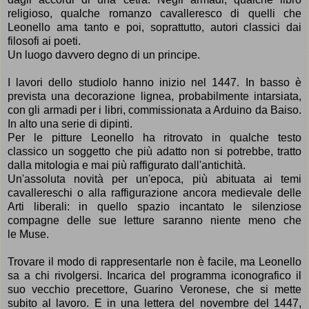
religioso, qualche romanzo cavalleresco di quelli che
Leonello ama tanto
e poi, soprattutto, autori classici dai
filosofi ai poeti.
Un luogo davvero degno di un principe.
I lavori dello studiolo hanno inizio nel 1447.
In basso è
prevista una decorazione lignea, probabilmente intarsiata,
con gli armadi per i libri, commissionata a Arduino da Baiso.
In alto una serie di dipinti.
Per le pitture Leonello
ha ritrovato in qualche testo
classico
un soggetto
che più adatto non si potrebbe,
tratto
dalla mitologia e mai più raffigurato dall'antichità.
U
n'assoluta novità per un'epoca, più abituata ai temi
cavallereschi o alla raffigurazione ancora medievale delle
Arti liberali
: in quello spazio incantato le silenziose
compagne delle sue letture saranno niente meno che
le
Muse.
Trovare il modo di rappresentarle non è facile, ma Leonello
sa a chi rivolgersi. Incarica del programma iconografico il
suo vecchio precettore, Guarino Veronese, che si mette
subito al lavoro. E in una lettera del novembre del 1447,