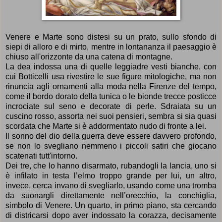
Venere e Marte sono distesi su un prato, sullo sfondo di
siepi di alloro e di mirto, mentre in lontananza il paesaggio è
chiuso all'orizzonte da una catena di montagne.
La dea indossa una di quelle leggiadre vesti bianche, con
cui Botticelli usa rivestire le sue figure mitologiche, ma non
rinuncia agli ornamenti alla moda nella Firenze del tempo,
come il bordo dorato della tunica o le bionde trecce posticce
incrociate sul seno e decorate di perle. Sdraiata su un
cuscino rosso, assorta nei suoi pensieri, sembra si sia quasi
scordata che Marte si è addormentato nudo di fronte a lei.
Il sonno del dio della guerra deve essere davvero profondo,
se non lo svegliano nemmeno i piccoli satiri che giocano
scatenati tutt'intorno.
Dei tre, che lo hanno disarmato, rubandogli la lancia, uno si
è infilato in testa l’elmo troppo grande per lui, un altro,
invece, cerca invano di svegliarlo, usando come una tromba
da suonargli direttamente nell’orecchio, la conchiglia,
simbolo di Venere. Un quarto, in primo piano, sta cercando
di districarsi dopo aver indossato la corazza, decisamente