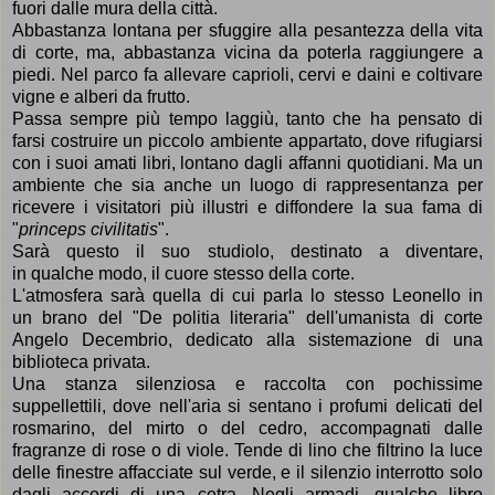
fuori dalle mura della città.
Abbastanza lontana per sfuggire alla pesantezza della vita
di corte, ma, abbastanza vicina da poterla raggiungere a
piedi. Nel parco fa allevare caprioli, cervi e daini e coltivare
vigne e alberi da frutto.
Passa sempre più tempo laggiù, tanto che ha pensato di
farsi costruire un piccolo ambiente appartato, dove rifugiarsi
con i suoi amati libri, lontano dagli affanni quotidiani. Ma un
ambiente che sia anche un luogo di rappresentanza per
ricevere i visitatori più illustri e diffondere la sua fama di
"
princeps civilitatis
".
Sarà questo il suo studiolo, destinato a diventare,
in qualche modo, il cuore stesso della corte.
L'atmosfera sarà quella di cui parla lo stesso Leonello in
un
brano del
"De politia literaria"
dell'umanista di corte
Angelo Decembrio, dedicato alla sistemazione di una
biblioteca privata.
Una stanza silenziosa e raccolta con pochissime
suppellettili, dove nell'aria si sentano i profumi delicati del
rosmarino, del mirto o del
cedro, accompagnati dalle
fragranze di
rose o di viole. Tende di lino che filtrino la luce
delle finestre affacciate sul verde, e il silenzio interrotto solo
dagli accordi di una cetra.
Negli armadi, qualche libro