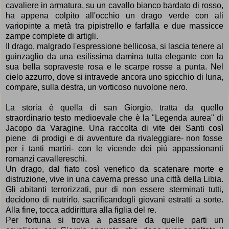
cavaliere in armatura, su un cavallo bianco bardato di rosso,
ha appena colpito all'occhio un drago verde con ali
variopinte a met
à
tra pipistrello e farfalla e due massicce
zampe complete di artigli.
Il drago, malgrado l'espressione bellicosa, si lascia tenere al
guinzaglio da una esilissima damina tutta elegante con la
sua bella sopraveste rosa e le scarpe rosse a punta. Nel
cielo azzurro, dove si intravede ancora uno spicchio di luna,
compare, sulla destra, un vorticoso nuvolone nero.
La storia è quella di san Giorgio, tratta da
quello
straordinario testo medioevale che
è
la "Legenda aurea" di
Jacopo da Varagine. Una raccolta di vite dei Santi cos
ì
piene di prodigi e di avventure da rivaleggiare- non fosse
per i tanti martiri- con le vicende dei più appassionanti
romanzi cavallereschi.
Un drago, dal fiato cos
ì
venefico da scatenare morte e
distruzione, vive in una caverna presso una citt
à
della Libia.
Gli abitanti terrorizzati, pur di non essere sterminati tutti,
decidono di nutrirlo, sacrificandogli
giovani estratti a sorte.
Alla fine,
tocca addirittura alla figlia del re.
Per fortuna si trova a passare da quelle parti un