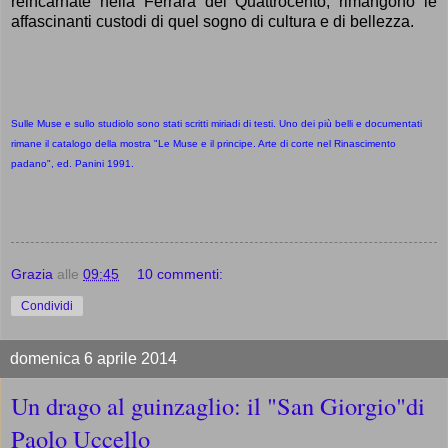
reincarnate nella Ferrara del Quattrocento, rimangono le
affascinanti custodi
di quel sogno di cultura e di bellezza
.
Sulle Muse e sullo studiolo sono stati scritti miriadi di testi. Uno dei più belli e documentati
rimane il catalogo della mostra "Le Muse e il principe. Arte di corte nel Rinascimento
padano", ed. Panini 1991.
Grazia
alle
09:45
10 commenti:
Condividi
domenica 6 aprile 2014
Un drago al guinzaglio: il "San Giorgio"di
Paolo Uccello