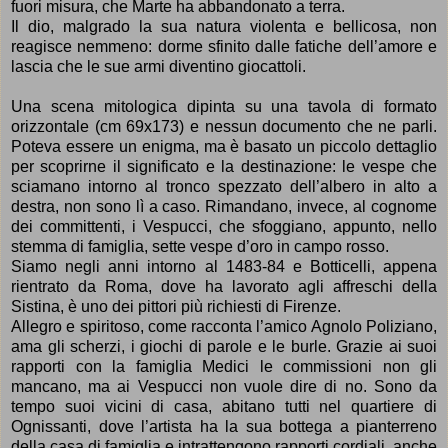
fuori misura, che Marte ha abbandonato a terra.
Il dio, malgrado la sua natura violenta e bellicosa, non
reagisce nemmeno: dorme sfinito dalle fatiche dell’amore e
lascia che le sue armi diventino giocattoli.
Una scena mitologica dipinta su una tavola di formato
orizzontale (cm 69x173) e nessun documento che ne parli.
Poteva essere un enigma, ma è basato un piccolo dettaglio
per scoprirne il significato e la destinazione: le vespe che
sciamano intorno al tronco spezzato dell’albero in alto a
destra, non sono lì a caso. Rimandano, invece, al cognome
dei committenti, i Vespucci, che sfoggiano, appunto, nello
stemma di famiglia, sette vespe d’oro in campo rosso.
Siamo negli anni intorno al 1483-84 e Botticelli, appena
rientrato da Roma, dove ha lavorato agli affreschi della
Sistina, è uno dei pittori più richiesti di Firenze.
Allegro e spiritoso, come racconta l’amico Agnolo Poliziano,
ama gli scherzi, i giochi di parole e le burle. Grazie ai suoi
rapporti con la famiglia Medici le commissioni non gli
mancano, ma ai Vespucci non vuole dire di no. Sono da
tempo suoi vicini di casa, abitano tutti nel quartiere di
Ognissanti, dove l’artista ha la sua bottega a pianterreno
della casa di famiglia e intrattengono rapporti cordiali, anche