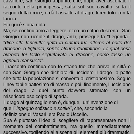
cavaliere,
san Giorgio appunto, che, dopo aver ascoltato il
racconto della principessa, salta sul suo cavallo, si fa il
segno della croce, e d
à
l'assalto al drago, ferendolo con la
lancia.
Fin qui è storia nota.
Ma, se continuiamo a leggere, ecco un
colpo di scena: San
Giorgio non uccide il drago, anzi, prosegue la "Legenda":
"
dice alla fanciulla: getta la cintura tua attorno al collo del
dracone, o figliuola, senza alcuna dubitatione. La qual cosa
avendo lei facto seguitavala el dracone, come fosse un
agnello mansueto
".
Il racconto continua con lo strano trio che arriva in citt
à e
con
San Giorgio che dichiara di uccidere
il drago a patto
che tutta la popolazione si converta
al cristianesimo. Segue
l'inevitabile battesimo di massa e poi, finalmente, l'uccisione
del drago- a quel punto davvero stremato- con un
misericordioso colpo di spada.
Il drago al guinzaglio non
è, dunque,
un
’
invenzione di
quell'
"
ingegno
sofistico e sottile"
, che, secondo la
definizione di Vasari, era Paolo Uccello.
Sua
è
piuttosto l'idea di scegliere di rappresentare non il
momento del
combattimento
, ma quello immediatamente
successivo, togliendo alla scena gli elementi più drammatici