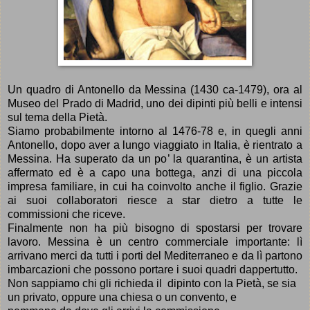
Un quadro di Antonello da Messina (1430 ca-1479), ora al
Museo del Prado di Madrid, uno dei dipinti pi
ù
belli e intensi
sul tema della Piet
à
.
Siamo probabilmente intorno al 1476-78 e, in quegli anni
Antonello, dopo aver a lungo viaggiato in Italia,
è
rientrato a
Messina. Ha superato da un po
’
la quarantina,
è
un artista
affermato ed
è
a capo una bottega, anzi di una piccola
impresa familiare, in cui ha coinvolto anche il figlio. Grazie
ai suoi collaboratori riesce a star dietro a tutte le
commissioni che riceve.
Finalmente non ha pi
ù
bisogno di spostarsi per trovare
lavoro. Messina
è
un centro commerciale importante: l
ì
arrivano merci da tutti i porti del Mediterraneo e da l
ì
partono
imbarcazioni che possono portare i suoi quadri dappertutto.
Non sappiamo chi gli richieda il dipinto con la Piet
à
, se sia
un privato, oppure una chiesa o un convento, e